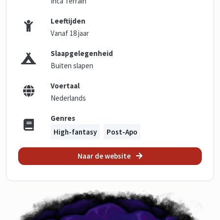
Inca Terrain
Leeftijden
Vanaf 18 jaar
Slaapgelegenheid
Buiten slapen
Voertaal
Nederlands
Genres
High-fantasy
Post-Apo
Naar de website