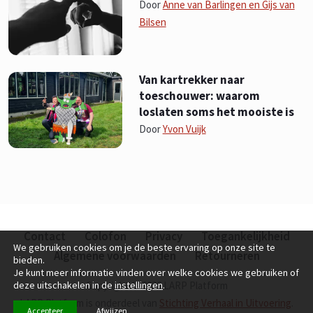
Door
Anne van Barlingen en Gijs van
Bilsen
Van kartrekker naar
toeschouwer: waarom
loslaten soms het mooiste is
Door
Yvon Vuijk
Contact
Colofon
Privacy
Toegankelijkheid
We gebruiken cookies om je de beste ervaring op onze site te
Algemene voorwaarden
Retourneren
bieden.
Je kunt meer informatie vinden over welke cookies we gebruiken of
Copyright © 2026 LARP Platform
deze uitschakelen in de
instellingen
.
LARP Platform is onderdeel van
Stichting Verhaal in Uitvoering
.
Accepteer
Afwijzen