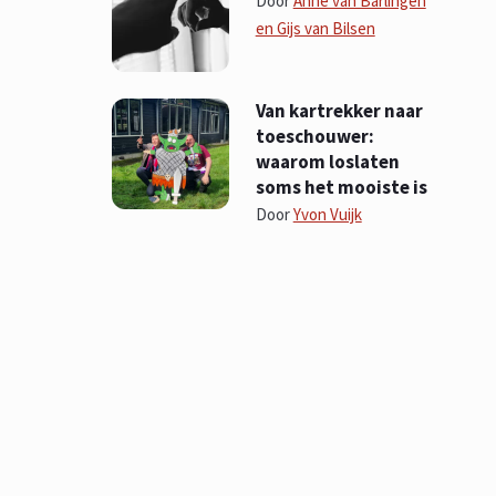
Door
Anne van Barlingen
en Gijs van Bilsen
Van kartrekker naar
toeschouwer:
waarom loslaten
soms het mooiste is
Door
Yvon Vuijk