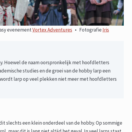
ntasy evenement
Vortex Adventures
• Fotografie
Iris
lay. Hoewel de naam oorspronkelijk met hoofdletters
ademische studies en de groei van de hobby larp een
 wordt larp op veel plekken niet meer met hoofdletters
dit slechts een klein onderdeel van de hobby. Op sommige
, maar dit is lang niet altijd het geval. In veel larps staat