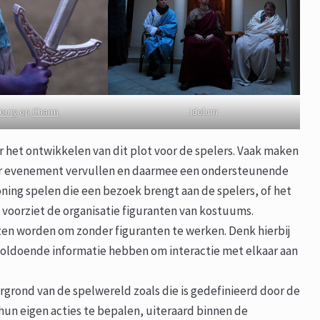
oury
op
Charm
Idolum
 het ontwikkelen van dit plot voor de spelers. Vaak maken
per evenement vervullen en daarmee een ondersteunende
koning spelen die een bezoek brengt aan de spelers, of het
n voorziet de organisatie figuranten van kostuums.
ozen worden om zonder figuranten te werken. Denk hierbij
 voldoende informatie hebben om interactie met elkaar aan
grond van de spelwereld zoals die is gedefinieerd door de
 hun eigen acties te bepalen, uiteraard binnen de