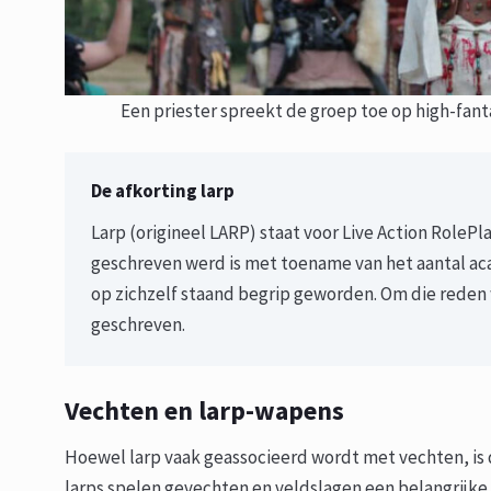
Een priester spreekt de groep toe op high-fa
De afkorting larp
Larp (origineel LARP) staat voor Live Action RoleP
geschreven werd is met toename van het aantal ac
op zichzelf staand begrip geworden. Om die reden
geschreven.
Vechten en larp-wapens
Hoewel larp vaak geassocieerd wordt met vechten, is 
larps spelen gevechten en veldslagen een belangrijke rol