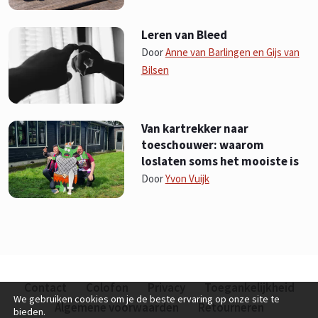
Leren van Bleed
Door
Anne van Barlingen en Gijs van
Bilsen
Van kartrekker naar
toeschouwer: waarom
loslaten soms het mooiste is
Door
Yvon Vuijk
Contact
Colofon
Privacy
Toegankelijkheid
We gebruiken cookies om je de beste ervaring op onze site te
Algemene voorwaarden
Retourneren
bieden.