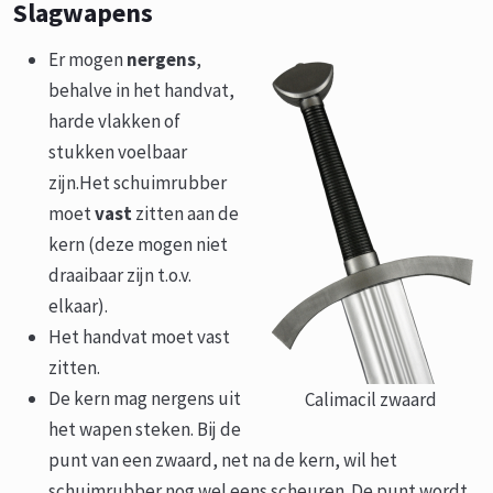
Slagwapens
Er mogen
nergens
,
behalve in het handvat,
harde vlakken of
stukken voelbaar
zijn.Het schuimrubber
moet
vast
zitten aan de
kern (deze mogen niet
draaibaar zijn t.o.v.
elkaar).
Het handvat moet vast
zitten.
De kern mag nergens uit
Calimacil zwaard
het wapen steken. Bij de
punt van een zwaard, net na de kern, wil het
schuimrubber nog wel eens scheuren. De punt wordt