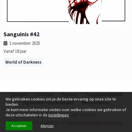
Sanguinis #42
1 november 2025
Vanaf 18 jaar
World of Darkness
Contact
Colofon
Privacy
Toegankelijkheid
We gebruiken cookies om je de beste ervaring op onze site te
Algemene voorwaarden
Retourneren
bieden.
Je kunt meer informatie vinden over welke cookies we gebruiken of
deze uitschakelen in de
instellingen
.
Copyright © 2026 LARP Platform
LARP Platform is onderdeel van
Stichting Verhaal in Uitvoering
.
Accepteer
Afwijzen