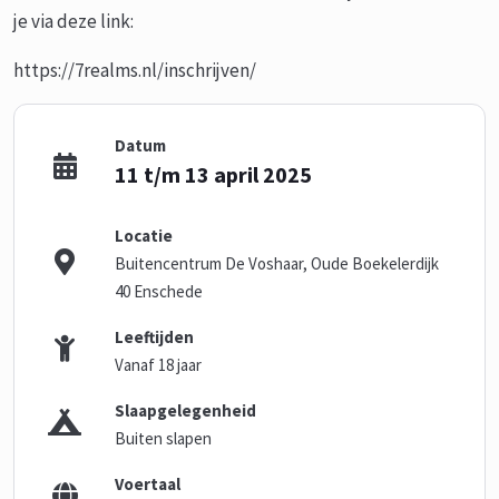
je via deze link:
https://7realms.nl/inschrijven/
Datum
11 t/m 13 april 2025
Locatie
Buitencentrum De Voshaar, Oude Boekelerdijk
40 Enschede
Leeftijden
Vanaf 18 jaar
Slaapgelegenheid
Buiten slapen
Voertaal