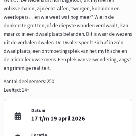
twist… De wezens uit hun bijgeloof, uit mythen en
volksverhalen, zijn écht. Alfen, twergen, kobolden en
weerlopers… en wie weet wat nog meer? Wie in de
donkerste grotten, of de diepste wouden verdwaalt, kan
maar zo in een dwaalplaats belanden. Dit is waar de wezens
uit de verhalen dwalen. De Dwaler speelt zich af in zo’n
dwaalplaats; een ontmoetingsplek van het mythische en
de middeleeuwse mens. Een plek van verwondering, angst
en grimmige realiteit.
Aantal deelnemers: 250
Leeftijd: 14+
Datum
17 t/m 19 april 2026
Locatie