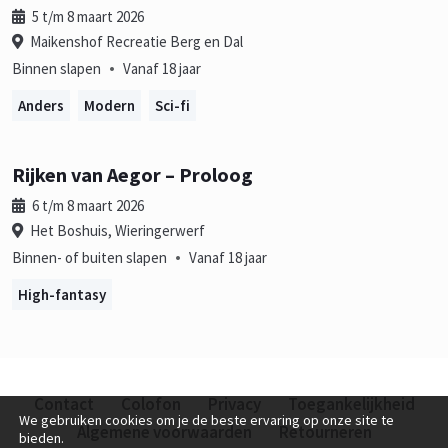
5 t/m 8 maart 2026
Maikenshof Recreatie Berg en Dal
•
Binnen slapen
Vanaf 18 jaar
Anders
Modern
Sci-fi
Rijken van Aegor – Proloog
6 t/m 8 maart 2026
Het Boshuis, Wieringerwerf
•
Binnen- of buiten slapen
Vanaf 18 jaar
High-fantasy
Contact
Colofon
Privacy
Toegankelijkheid
We gebruiken cookies om je de beste ervaring op onze site te
Algemene voorwaarden
Retourneren
bieden.