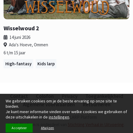
Wisselwoud 2
14 juni 2026
Ada's Hoeve, Ommen
6 t/m 15 jaar
High-fantasy
Kids larp
Contact
Colofon
Privacy
Toegankelijkheid
We gebruiken cookies om je de beste ervaring op onze site te
Algemene voorwaarden
Retourneren
bieden.
Je kunt meer informatie vinden over welke cookies we gebruiken of
deze uitschakelen in de
instellingen
.
Copyright © 2026 LARP Platform
LARP Platform is onderdeel van
Stichting Verhaal in Uitvoering
.
Accepteer
Afwijzen