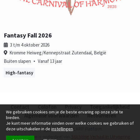
Fantasy Fall 2026
3 t/m 4 oktober 2026
Kromme Heiweg/Kennepstraat Zutendaal, België
•
Buiten slapen
Vanaf 13 jaar
High-fantasy
Contact
Colofon
Privacy
Toegankelijkheid
We gebruiken cookies om je de beste ervaring op onze site te
Algemene voorwaarden
Retourneren
bieden.
Je kunt meer informatie vinden over welke cookies we gebruiken of
deze uitschakelen in de
instellingen
.
Copyright © 2026 LARP Platform
LARP Platform is onderdeel van
Stichting Verhaal in Uitvoering
.