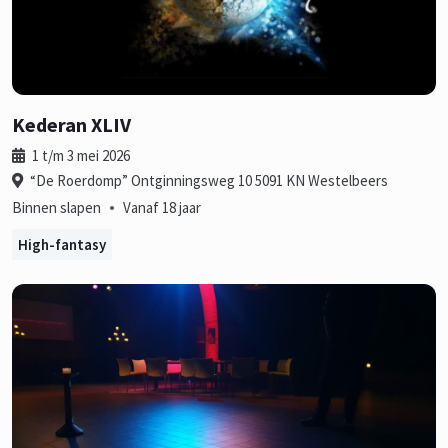
Kederan XLIV
1 t/m 3 mei 2026
“De Roerdomp” Ontginningsweg 10 5091 KN Westelbeers
•
Binnen slapen
Vanaf 18 jaar
High-fantasy