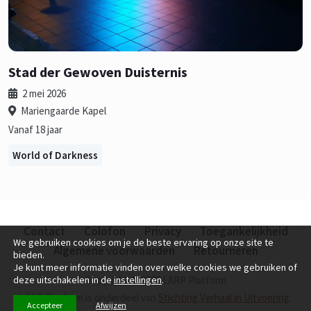
Stad der Gewoven Duisternis
2 mei 2026
Mariengaarde Kapel
Vanaf 18 jaar
World of Darkness
Contact
Colofon
Privacy
Toegankelijkheid
We gebruiken cookies om je de beste ervaring op onze site te
Algemene voorwaarden
Retourneren
bieden.
Je kunt meer informatie vinden over welke cookies we gebruiken of
deze uitschakelen in de
instellingen
.
Copyright © 2026 LARP Platform
LARP Platform is onderdeel van
Stichting Verhaal in Uitvoering
.
Accepteer
Afwijzen