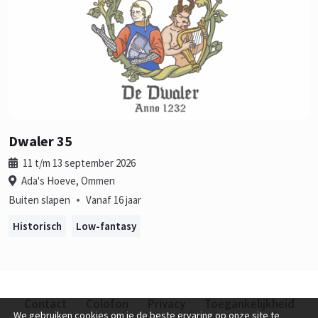
Dwaler 35
11 t/m 13 september 2026
Ada's Hoeve, Ommen
•
Buiten slapen
Vanaf 16 jaar
Historisch
Low-fantasy
Contact
Colofon
Privacy
Toegankelijkheid
We gebruiken cookies om je de beste ervaring op onze site te