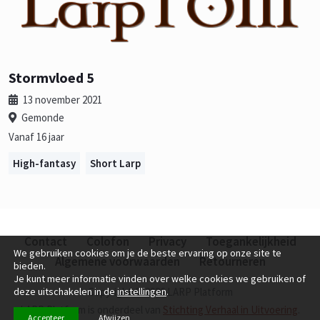
Stormvloed 5
13 november 2021
Gemonde
Vanaf 16 jaar
High-fantasy
Short Larp
Contact
Colofon
Privacy
Toegankelijkheid
We gebruiken cookies om je de beste ervaring op onze site te
Algemene voorwaarden
Retourneren
bieden.
Je kunt meer informatie vinden over welke cookies we gebruiken of
Copyright © 2026 LARP Platform
deze uitschakelen in de
instellingen
.
LARP Platform is onderdeel van
Stichting Verhaal in Uitvoering
.
Accepteer
Afwijzen