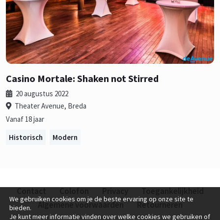
Casino Mortale: Shaken not Stirred
20 augustus 2022
Theater Avenue, Breda
Vanaf 18 jaar
Historisch
Modern
Contact
Colofon
Privacy
Toegankelijkheid
We gebruiken cookies om je de beste ervaring op onze site te
Algemene voorwaarden
Retourneren
bieden.
Je kunt meer informatie vinden over welke cookies we gebruiken of