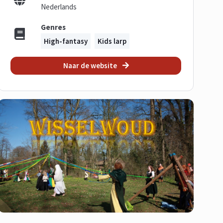
Nederlands
Genres
High-fantasy
Kids larp
Naar de website