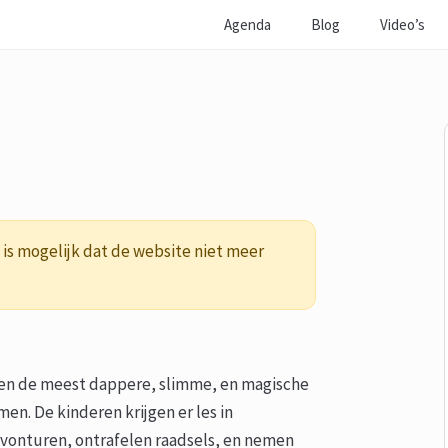
Agenda
Blog
Video’s
is mogelijk dat de website niet meer
ijken de meest dappere, slimme, en magische
en. De kinderen krijgen er les in
avonturen, ontrafelen raadsels, en nemen