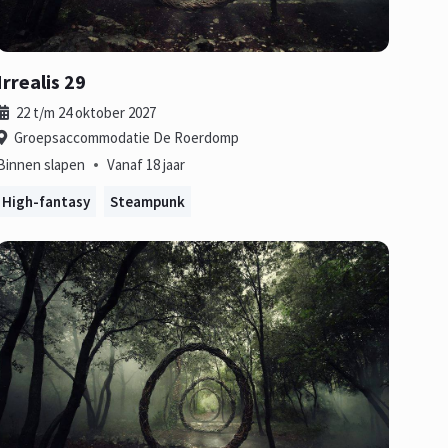
Irrealis 29
22 t/m 24 oktober 2027
Groepsaccommodatie De Roerdomp
•
Binnen slapen
Vanaf 18 jaar
High-fantasy
Steampunk