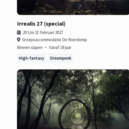
Irrealis 27 (special)
20 t/m 21 februari 2027
Groepsaccommodatie De Roerdomp
•
Binnen slapen
Vanaf 18 jaar
High-fantasy
Steampunk