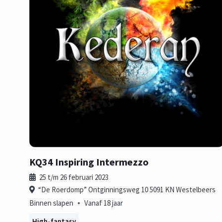
KQ34 Inspiring Intermezzo
25 t/m 26 februari 2023
“De Roerdomp” Ontginningsweg 10 5091 KN Westelbeers
•
Binnen slapen
Vanaf 18 jaar
High-fantasy