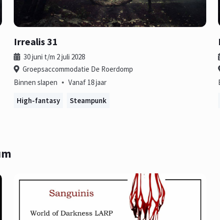
Irrealis 31
30 juni t/m 2 juli 2028
Groepsaccommodatie De Roerdomp
•
Binnen slapen
Vanaf 18 jaar
High-fantasy
Steampunk
um