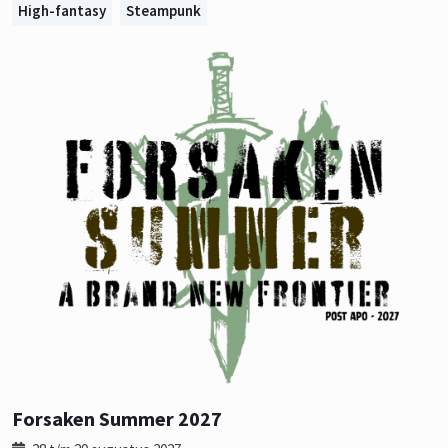
High-fantasy
Steampunk
Forsaken Summer 2027