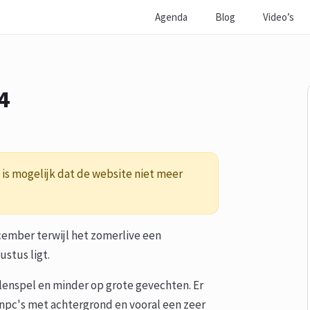
Agenda
Blog
Video’s
4
is mogelijk dat de website niet meer
ecember terwijl het zomerlive een
stus ligt.
llenspel en minder op grote gevechten. Er
npc's met achtergrond en vooral een zeer