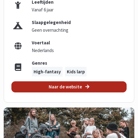
Leeftijden
Vanaf 6 jaar
Slaapgelegenheid
Geen overnachting
Voertaal
Nederlands
Genres
High-fantasy
Kids larp
Naar de website