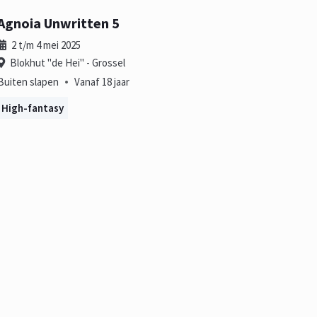
Agnoia Unwritten 5
2 t/m 4 mei 2025
Blokhut "de Hei" - Grossel
•
Buiten slapen
Vanaf 18 jaar
High-fantasy