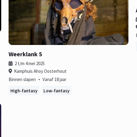
Weerklank 5
2 t/m 4 mei 2025
Kamphuis Ahoy Oosterhout
•
Binnen slapen
Vanaf 18 jaar
High-fantasy
Low-fantasy