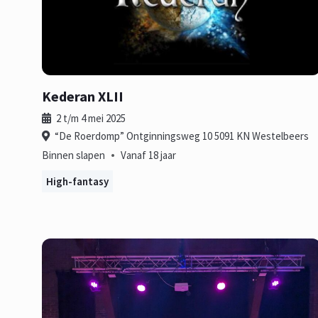
Kederan XLII
2 t/m 4 mei 2025
“De Roerdomp” Ontginningsweg 10 5091 KN Westelbeers
•
Binnen slapen
Vanaf 18 jaar
High-fantasy