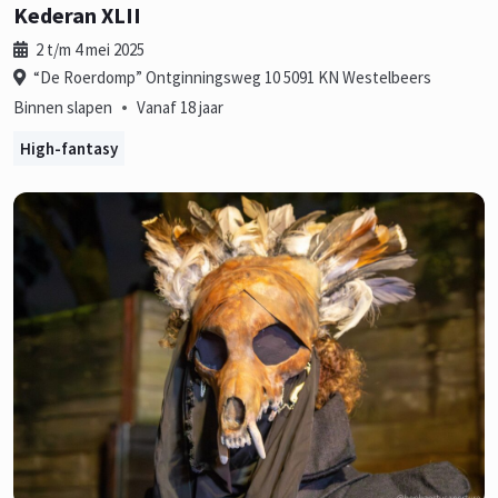
Kederan XLII
2 t/m 4 mei 2025
“De Roerdomp” Ontginningsweg 10 5091 KN Westelbeers
•
Binnen slapen
Vanaf 18 jaar
High-fantasy