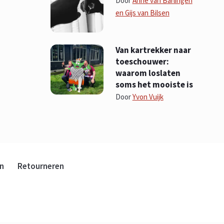
Door
Anne van Barlingen
en Gijs van Bilsen
Van kartrekker naar
toeschouwer:
waarom loslaten
soms het mooiste is
Door
Yvon Vuijk
n
Retourneren