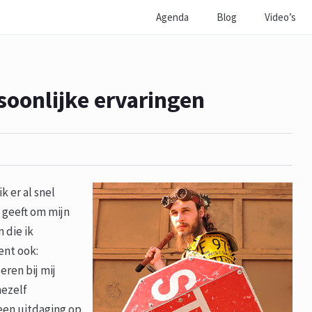
Agenda
Blog
Video’s
soonlijke ervaringen
 er al snel
 geeft om mijn
 die ik
ent ook:
eren bij mij
mezelf
 een uitdaging op