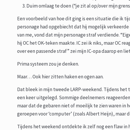
Duim omlaag te doen (“je zit al op/over mijn grens,
Een voorbeeld van hoe dit ging is een situatie die ik
personage had opgebiecht dat hij mogelijk verkeerde 
van me, vond dat mijn personage straf verdiende. “Eige
hij OC het OK-teken maakte. IC zei ik niks, maar OC r
over een passende straf” zei mijn IC-opa daarop en li
Prima systeem zou je denken.
Maar… Ook hier zitten haken en ogen aan.
Dat bleek in mijn tweede LARP-weekend. Tijdens het t
een keer uitgelegd. Sommige deelnemers reageerden 
maar dat de gebaren niet of moeilijk te zien waren in
geroepen voor ‘computer’ (zoals Albert Heijn), maar de 
Tijdens het weekend ontdekte ik zelf nog een flaw in 