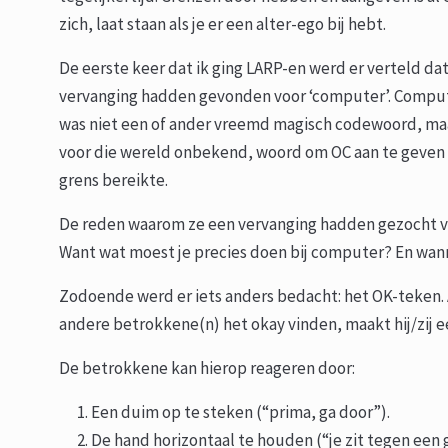
zich, laat staan als je er een alter-ego bij hebt.
De eerste keer dat ik ging LARP-en werd er verteld da
vervanging hadden gevonden voor ‘computer’. Comput
was niet een of ander vreemd magisch codewoord, ma
voor die wereld onbekend, woord om OC aan te geven
grens bereikte.
De reden waarom ze een vervanging hadden gezocht vo
Want wat moest je precies doen bij computer? En w
Zodoende werd er iets anders bedacht: het OK-teken. Al
andere betrokkene(n) het okay vinden, maakt hij/zij 
De betrokkene kan hierop reageren door:
Een duim op te steken (“prima, ga door”).
De hand horizontaal te houden (“je zit tegen een g