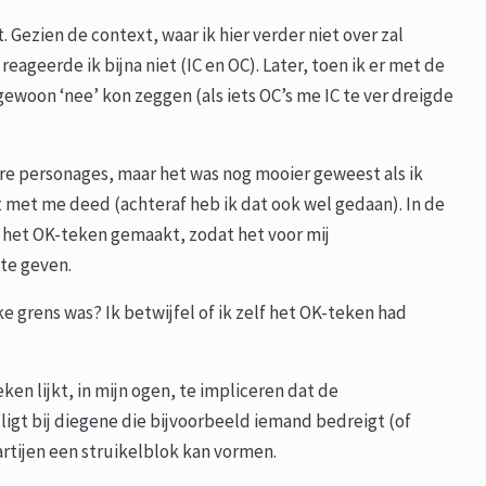
ezien de context, waar ik hier verder niet over zal
ageerde ik bijna niet (IC en OC). Later, toen ik er met de
gewoon ‘nee’ kon zeggen (als iets OC’s me IC te ver dreigde
ere personages, maar het was nog mooier geweest als ik
met me deed (achteraf heb ik dat ook wel gedaan). In de
C het OK-teken gemaakt, zodat het voor mij
te geven.
e grens was? Ik betwijfel of ik zelf het OK-teken had
ken lijkt, in mijn ogen, te impliceren dat de
igt bij diegene die bijvoorbeeld iemand bedreigt (of
rtijen een struikelblok kan vormen.