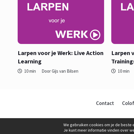
Larpen voor je Werk: Live Action
Larpen v
Learning
Training
10 min
Door Gijs van Bilsen
10 min
Contact
Colo
We gebruiken cookies om je de beste e
Je kunt meer informatie vinden over w