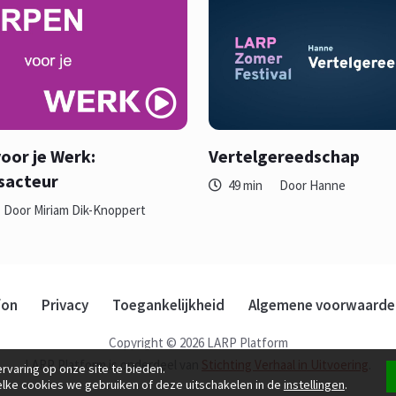
oor je Werk:
Vertelgereedschap
sacteur
49 min
Door Hanne
Door Miriam Dik-Knoppert
fon
Privacy
Toegankelijkheid
Algemene voorwaarde
Copyright © 2026 LARP Platform
LARP Platform is onderdeel van
Stichting Verhaal in Uitvoering
.
rvaring op onze site te bieden.
elke cookies we gebruiken of deze uitschakelen in de
instellingen
.