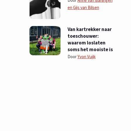
Door
Anne van Barlingen
en Gijs van Bilsen
Van kartrekker naar
toeschouwer:
waarom loslaten
soms het mooiste is
Door
Yvon Vuijk