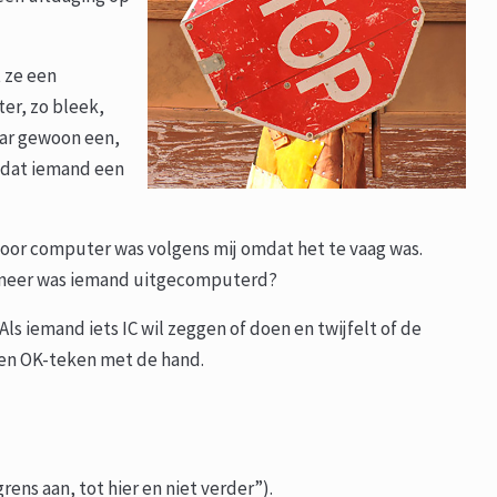
t ze een
er, zo bleek,
ar gewoon een,
 dat iemand een
or computer was volgens mij omdat het te vaag was.
anneer was iemand uitgecomputerd?
s iemand iets IC wil zeggen of doen en twijfelt of de
een OK-teken met de hand.
rens aan, tot hier en niet verder”).