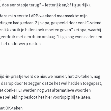
 doe een stapje terug” – letterlijk en/of figuurlijk).
 tijdens mijn eerste LARP-weekend meemaakte: mijn
dingen had gedaan. Zijn opa, gespeeld door een IC-vriend
nlijk zou ik je billenkoek moeten geven” zei opa, waarbij
eageerde ik met een duim omlaag. “Ik ga nog even nadenken
et het onderwerp rusten.
ijd-in-praatje werd de nieuwe manier, het OK-teken, nog
daarop door te zeggen dat ze het wel hadden toegepast,
 het donker. Er werden nog wat alternatieve woorden
spelleiding besloot het hier voorlopig bij te laten.
het OK-teken.