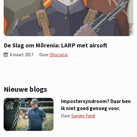
De Slag om Mõrenia: LARP met airsoft
6 maart 2017
Door
Obscurus
Nieuwe blogs
Impostersyndroom? Daar ben
ik niet goed genoeg voor.
Door
Sander Famil