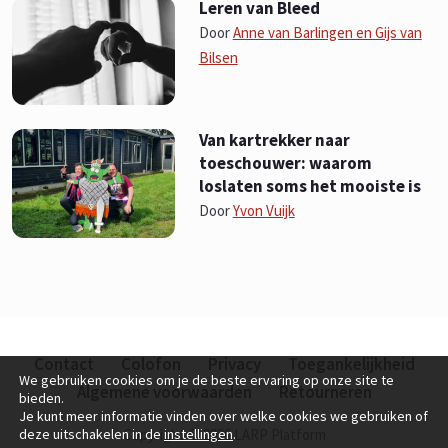
Leren van Bleed
Door
Anne van Barlingen en Gijs van
Bilsen
Van kartrekker naar
toeschouwer: waarom
loslaten soms het mooiste is
Door
Yvon Vuijk
Contact
Colofon
Privacy
Toegankelijkheid
We gebruiken cookies om je de beste ervaring op onze site te
Algemene voorwaarden
Retourneren
bieden.
Je kunt meer informatie vinden over welke cookies we gebruiken of
Copyright © 2026 LARP Platform
deze uitschakelen in de
instellingen
.