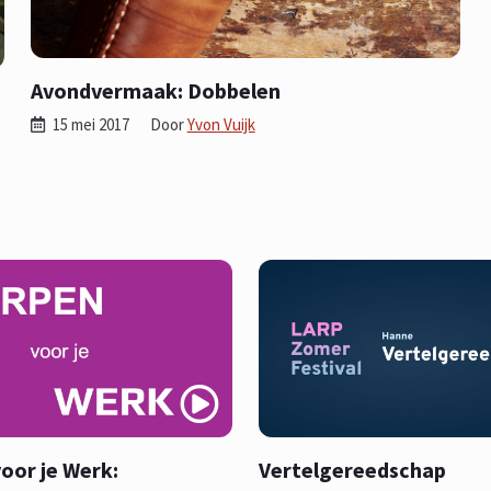
Avondvermaak: Dobbelen
15 mei 2017
Door
Yvon Vuijk
oor je Werk:
Vertelgereedschap