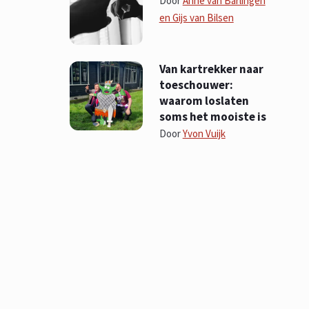
Door
Anne van Barlingen
en Gijs van Bilsen
Van kartrekker naar
toeschouwer:
waarom loslaten
soms het mooiste is
Door
Yvon Vuijk