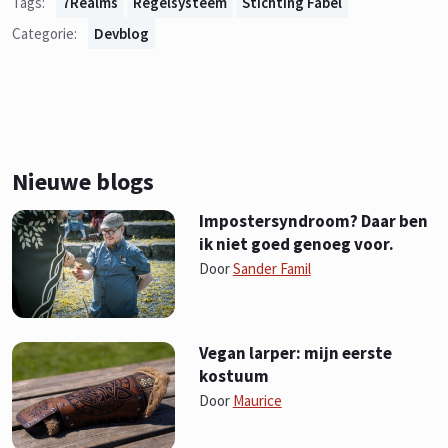
Tags:
7Realms
Regelsysteem
Stichting Fabel
Categorie:
Devblog
Nieuwe blogs
Impostersyndroom? Daar ben
ik niet goed genoeg voor.
Door
Sander Famil
Vegan larper: mijn eerste
kostuum
Door
Maurice