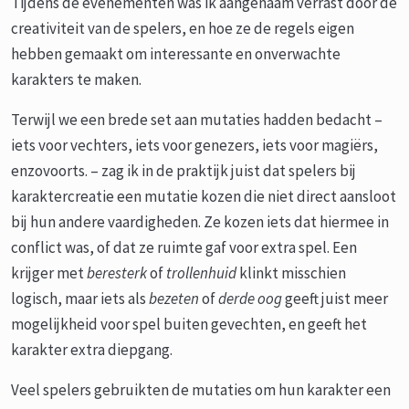
Tijdens de evenementen was ik aangenaam verrast door de
creativiteit van de spelers, en hoe ze de regels eigen
hebben gemaakt om interessante en onverwachte
karakters te maken.
Terwijl we een brede set aan mutaties hadden bedacht –
iets voor vechters, iets voor genezers, iets voor magiërs,
enzovoorts. – zag ik in de praktijk juist dat spelers bij
karaktercreatie een mutatie kozen die niet direct aansloot
bij hun andere vaardigheden. Ze kozen iets dat hiermee in
conflict was, of dat ze ruimte gaf voor extra spel. Een
krijger met
beresterk
of
trollenhuid
klinkt misschien
logisch, maar iets als
bezeten
of
derde oog
geeft juist meer
mogelijkheid voor spel buiten gevechten, en geeft het
karakter extra diepgang.
Veel spelers gebruikten de mutaties om hun karakter een