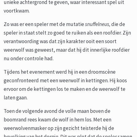
unieke achtergrond te geven, waar interessant spel uit
voortkwam.
Zo was er een speler met de mutatie
snuffelneus,
die de
speler in staat stelt zo goed te ruiken als een roofdier. Zijn
verantwoording was dat zijn karakter ooit een soort
weerwolf was geweest, maar dat hij dit innerlijke roofdier
nu onder controle had.
Tijdens het evenement werd hij in een droomscène
geconfronteerd met een weerwolf in kettingen. Hij koos
ervoor om de kettingen los te maken en de weerwolf te
laten gaan.
Toen de volgende avond de volle maan boven de
boomrand rees kwam de wolf in hem los. Met een
weerwolvenmasker op zijn gezicht teisterde hij de
bevolking van het dorpje. Dit was plot dat de speler samen