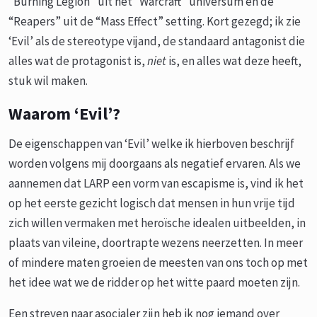
“Burning Legion” uit het “Warcraft” universum en de
“Reapers” uit de “Mass Effect” setting. Kort gezegd; ik zie
‘Evil’ als de stereotype vijand, de standaard antagonist die
alles wat de protagonist is,
niet
is, en alles wat deze heeft,
stuk wil maken.
Waarom ‘Evil’?
De eigenschappen van ‘Evil’ welke ik hierboven beschrijf
worden volgens mij doorgaans als negatief ervaren. Als we
aannemen dat LARP een vorm van escapisme is, vind ik het
op het eerste gezicht logisch dat mensen in hun vrije tijd
zich willen vermaken met heroïsche idealen uitbeelden, in
plaats van vileine, doortrapte wezens neerzetten. In meer
of mindere maten groeien de meesten van ons toch op met
het idee wat we de ridder op het witte paard moeten zijn.
Een streven naar asocialer zijn heb ik nog iemand over