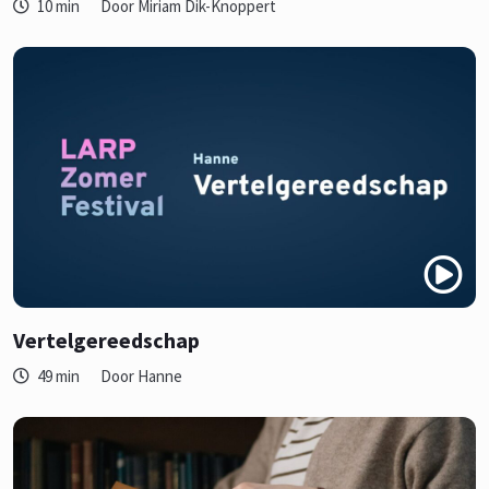
10 min
Door Miriam Dik-Knoppert
Vertelgereedschap
49 min
Door Hanne