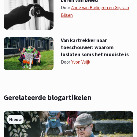
Door
Anne van Barlingen en Gijs van
Bilsen
Van kartrekker naar
toeschouwer: waarom
loslaten soms het mooiste is
Door
Yvon Vuijk
Gerelateerde blogartikelen
Nieuw