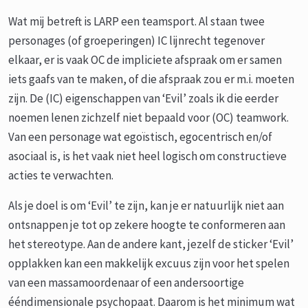
Wat mij betreft is LARP een teamsport. Al staan twee
personages (of groeperingen) IC lijnrecht tegenover
elkaar, er is vaak OC de impliciete afspraak om er samen
iets gaafs van te maken, of die afspraak zou er m.i. moeten
zijn. De (IC) eigenschappen van ‘Evil’ zoals ik die eerder
noemen lenen zichzelf niet bepaald voor (OC) teamwork.
Van een personage wat egoïstisch, egocentrisch en/of
asociaal is, is het vaak niet heel logisch om constructieve
acties te verwachten.
Als je doel is om ‘Evil’ te zijn, kan je er natuurlijk niet aan
ontsnappen je tot op zekere hoogte te conformeren aan
het stereotype. Aan de andere kant, jezelf de sticker ‘Evil’
opplakken kan een makkelijk excuus zijn voor het spelen
van een massamoordenaar of een andersoortige
ééndimensionale psychopaat. Daarom is het minimum wat