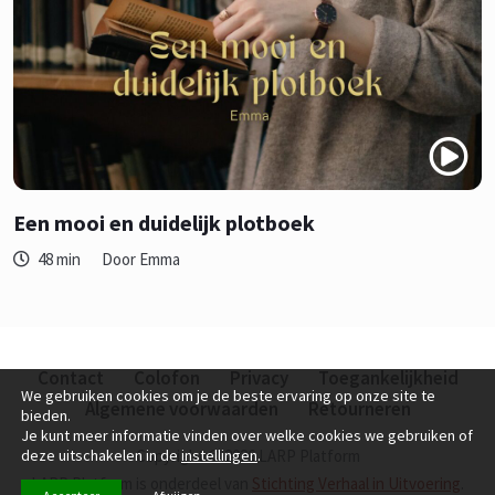
Een mooi en duidelijk plotboek
48 min
Door Emma
Contact
Colofon
Privacy
Toegankelijkheid
We gebruiken cookies om je de beste ervaring op onze site te
Algemene voorwaarden
Retourneren
bieden.
Je kunt meer informatie vinden over welke cookies we gebruiken of
deze uitschakelen in de
instellingen
.
Copyright © 2026 LARP Platform
LARP Platform is onderdeel van
Stichting Verhaal in Uitvoering
.