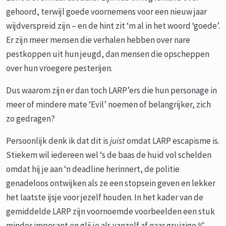
gehoord, terwijl goede voornemens voor een nieuw jaar
wijdverspreid zijn – en de hint zit ‘m al in het woord ‘goede’.
Er zijn meer mensen die verhalen hebben over nare
pestkoppen uit hun jeugd, dan mensen die opscheppen
over hun vroegere pesterijen.
Dus waarom zijn er dan toch LARP’ers die hun personage in
meer of mindere mate ‘Evil’ noemen of belangrijker, zich
zo gedragen?
Persoonlijk denk ik dat dit is
juist
omdat LARP escapisme is.
Stiekem wil iedereen wel ‘s de baas de huid vol schelden
omdat hij je aan ‘n deadline herinnert, de politie
genadeloos ontwijken als ze een stopsein geven en lekker
het laatste ijsje voor jezelf houden. In het kader van de
gemiddelde LARP zijn voornoemde voorbeelden een stuk
minder imposant en glij je als vanzelf af naar gruizige IC