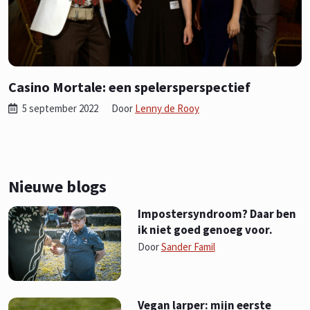
Casino Mortale: een spelersperspectief
5 september 2022
Door
Lenny de Rooy
Nieuwe blogs
Impostersyndroom? Daar ben
ik niet goed genoeg voor.
Door
Sander Famil
Vegan larper: mijn eerste