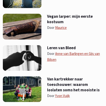
Vegan larper: mijn eerste
kostuum
Door
Maurice
Leren van Bleed
Door
Anne van Barlingen en Gijs van
Bilsen
Van kartrekker naar
toeschouwer: waarom
loslaten soms het mooiste is
Door
Yvon Vuijk