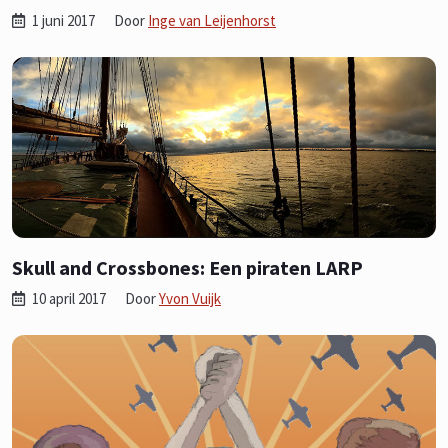
1 juni 2017
Door
Inge van Leijenhorst
Skull and Crossbones: Een piraten LARP
10 april 2017
Door
Yvon Vuijk