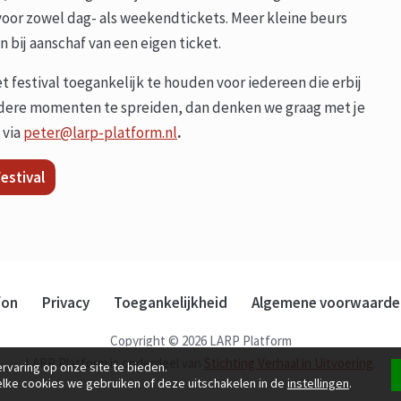
voor zowel dag- als weekendtickets. Meer kleine beurs
 bij aanschaf van een eigen ticket.
 festival toegankelijk te houden voor iedereen die erbij
eerdere momenten te spreiden, dan denken we graag met je
 via
peter@larp-platform.nl
.
estival
fon
Privacy
Toegankelijkheid
Algemene voorwaarde
Copyright © 2026 LARP Platform
LARP Platform is onderdeel van
Stichting Verhaal in Uitvoering
.
rvaring op onze site te bieden.
elke cookies we gebruiken of deze uitschakelen in de
instellingen
.