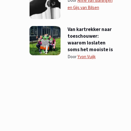
Door
Anne van Barlingen
en Gijs van Bilsen
Van kartrekker naar
toeschouwer:
waarom loslaten
soms het mooiste is
Door
Yvon Vuijk