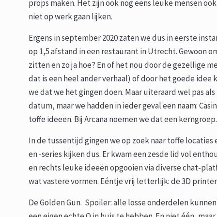
props maken. Het zijn ook nog eens leuke mensen ook e
niet op werk gaan lijken.
Ergens in september 2020 zaten we dus in eerste insta
op 1,5 afstand in een restaurant in Utrecht. Gewoon o
zitten en zo ja hoe? En of het nou door de gezellige 
dat is een heel ander verhaal) of door het goede idee 
we dat we het gingen doen. Maar uiteraard wel pas al
datum, maar we hadden in ieder geval een naam: Casin
toffe ideeën. Bij Arcana noemen we dat een kerngroep
In de tussentijd gingen we op zoek naar toffe locatie
en -series kijken dus. Er kwam een zesde lid vol entho
en rechts leuke ideeën opgooien via diverse chat-pla
wat vastere vormen. Eéntje vrij letterlijk: de 3D print
De Golden Gun. Spoiler: alle losse onderdelen kunnen 
een eigen echte Q in huis te hebben. En niet één, ma