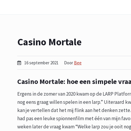
Casino Mortale
16 september 2021
Door
Bee
Casino Mortale:
hoe een simpele vraa
Ergens in de zomer van 2020 kwam op de LARP Platform D
nog eens graag willen spelen in een larp.” Uiteraard 
kan je vertellen dat het mij flink aan het denken zett
had pas een leuke spionnenfilm met één van mijn favor
weken later de vraag kwam “Welke larp zou je ooit nog