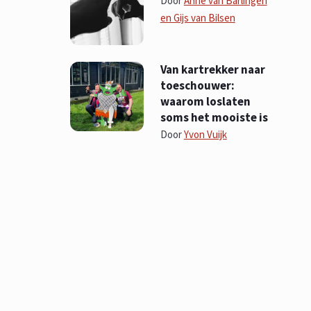
Door
Anne van Barlingen
en Gijs van Bilsen
Van kartrekker naar
toeschouwer:
waarom loslaten
soms het mooiste is
Door
Yvon Vuijk