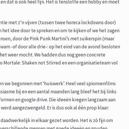
n dat is ook heel fijn. Het is tenslotte een hobby en moet
ntie met z’n vijven (tussen twee horeca lockdowns door)
m het idee door te spreken en om te kijken of we het zagen
mensen, door de Pink Punk Martini’s met suikerspin (maar
kwam -of door alle drie-: op het eind van de avond besloten
s het weer mocht. We hadden dus nog geen concrete
o Mortale: Shaken not Stirred en een organisatieteam vol
.
s en we begonnen met ‘huiswerk’. Heel veel spionnenfilms
usiasme bij en een aantal maanden lang bleef het bij links
tformen en google drive. Die ideeën kregen langzaam aan
er werd aangezwengeld. Er is dus ook al één prop klaar:
daadwerkelijk in elkaar gezet worden. Het is zò fijn om
ar verschillende mensen met goede ideeën en gouden