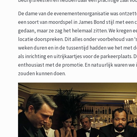
bedrijfsfeesten en hebben daar een prachtige zaal voo
De dame van de evenementenorganisatie was ontzetten
een soort van moordspel in James Bond stijl met een 
gedaan, maar ze zag het helemaal zitten. We kregen ee
locatie doorspreken. Dit alles onder voorbehoud van ‘s
weken duren en in de tussentijd hadden we het met 
als inrichting en uitrijkaartjes voor de parkeerplaats
enthousiast met de promotie. En natuurlijk waren we 
zouden kunnen doen.