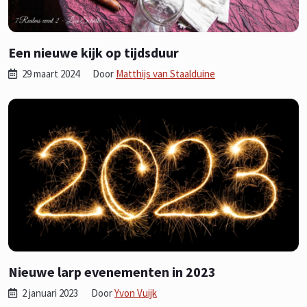
Een nieuwe kijk op tijdsduur
29 maart 2024
Door
Matthijs van Staalduine
Nieuwe larp evenementen in 2023
2 januari 2023
Door
Yvon Vuijk