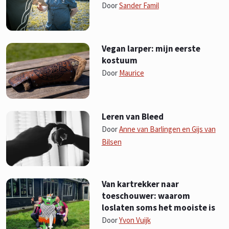
Door
Sander Famil
Vegan larper: mijn eerste
kostuum
Door
Maurice
Leren van Bleed
Door
Anne van Barlingen en Gijs van
Bilsen
Van kartrekker naar
toeschouwer: waarom
loslaten soms het mooiste is
Door
Yvon Vuijk