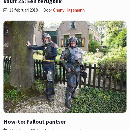
Vault 25: Een terugblik
13 februari 2018
Door
Chany Hagemann
How-to: Fallout pantser