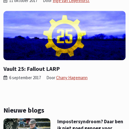
11 oktober 2017
Door
Inge van Leijenhorst
Vault 25: Fallout LARP
6 september 2017
Door
Chany Hagemann
Nieuwe blogs
Impostersyndroom? Daar ben
ik niet goed genoeg voor.