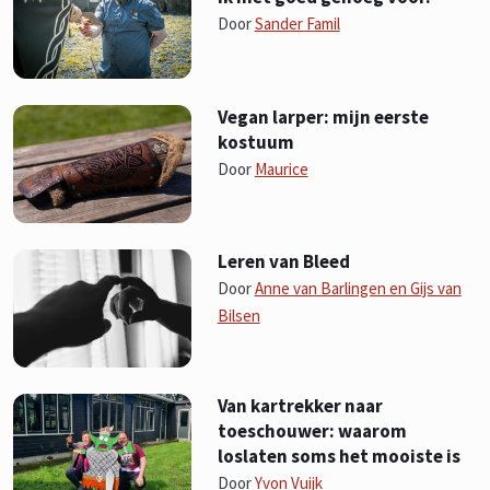
Door
Sander Famil
Vegan larper: mijn eerste
kostuum
Door
Maurice
Leren van Bleed
Door
Anne van Barlingen en Gijs van
Bilsen
Van kartrekker naar
toeschouwer: waarom
loslaten soms het mooiste is
Door
Yvon Vuijk