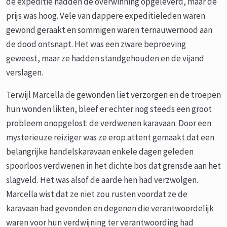
de expeditie hadden de overwinning opgeleverd, maar de
prijs was hoog. Vele van dappere expeditieleden waren
gewond geraakt en sommigen waren ternauwernood aan
de dood ontsnapt. Het was een zware beproeving
geweest, maar ze hadden standgehouden en de vijand
verslagen.
Terwijl Marcella de gewonden liet verzorgen en de troepen
hun wonden likten, bleef er echter nog steeds een groot
probleem onopgelost: de verdwenen karavaan. Door een
mysterieuze reiziger was ze erop attent gemaakt dat een
belangrijke handelskaravaan enkele dagen geleden
spoorloos verdwenen in het dichte bos dat grensde aan het
slagveld. Het was alsof de aarde hen had verzwolgen.
Marcella wist dat ze niet zou rusten voordat ze de
karavaan had gevonden en degenen die verantwoordelijk
waren voor hun verdwijning ter verantwoording had