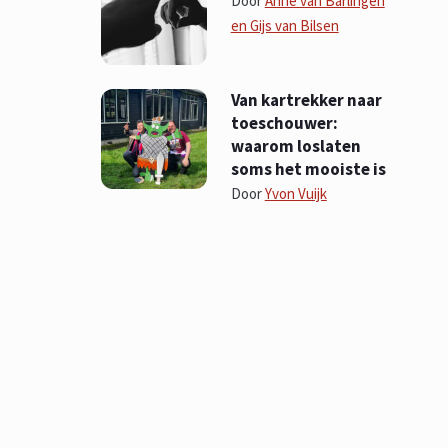
Door
Anne van Barlingen
en Gijs van Bilsen
Van kartrekker naar
toeschouwer:
waarom loslaten
soms het mooiste is
Door
Yvon Vuijk